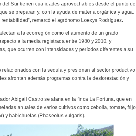
o del Sur tienen cualidades aprovechables desde el punto de
 que se preparan y, con la ayuda de materia orgánica y agua,
ta rentabilidad”, remarcó el agrónomo Loexys Rodríguez.
 afectan a la ecorregión como el aumento de un grado
especto a la media registrada entre 1980 y 2010, y
vias, que ocurren con intensidades y períodos diferentes a su
 relacionados con la sequía y presionan al sector productivo
les afrontan además programas contra la desforestación y
ador Abigail Castro se afana en la finca La Fortuna, que en
ladas anuales de varios cultivos como cebolla, tomate, frijo
r) y habichuelas (Phaseolus vulgaris).