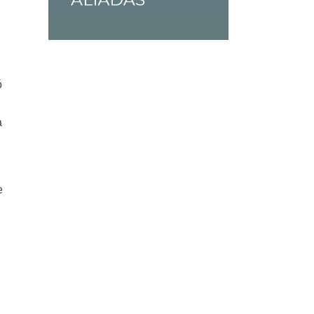
ó
a
e