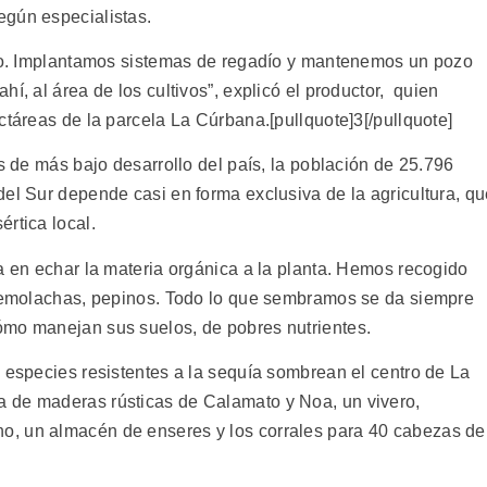
egún especialistas.
rzo. Implantamos sistemas de regadío y mantenemos un pozo
í, al área de los cultivos”, explicó el productor, quien
ctáreas de la parcela La Cúrbana.[pullquote]3[/pullquote]
as de más bajo desarrollo del país, la población de 25.796
del Sur depende casi en forma exclusiva de la agricultura, q
rtica local.
a en echar la materia orgánica a la planta. Hemos recogido
, remolachas, pepinos. Todo lo que sembramos se da siempre
ómo manejan sus suelos, de pobres nutrientes.
 especies resistentes a la sequía sombrean el centro de La
 de maderas rústicas de Calamato y Noa, un vivero,
, un almacén de enseres y los corrales para 40 cabezas de