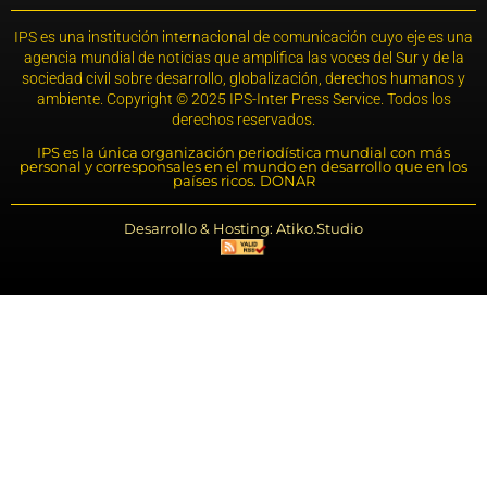
IPS es una institución internacional de comunicación cuyo eje es una
agencia mundial de noticias que amplifica las voces del Sur y de la
sociedad civil sobre desarrollo, globalización, derechos humanos y
ambiente. Copyright © 2025 IPS-Inter Press Service. Todos los
derechos reservados.
IPS es la única organización periodística mundial con más
personal y corresponsales en el mundo en desarrollo que en los
países ricos. DONAR
Desarrollo & Hosting: Atiko.Studio