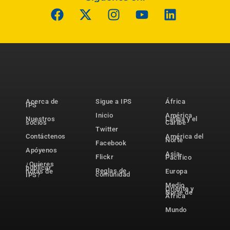
Acerca de
Sigue a IPS
África
IPS
Inicio
América
Nuestros
Latina y el
socios
Caribe
Twitter
Contáctenos
América del
Norte
Facebook
Apóyenos
Asia-
Flickr
Pacífico
¿Quieres
publicar
Reglas de
notas de
Europa
comunidad
IPS?
Medio
Oriente y
Norte de
África
Mundo