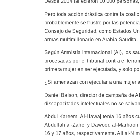
Desde 2014 fallecieron 10.000 personas, 
Pero toda acción drástica contra la coali
probablemente se frustre por las potenci
Consejo de Seguridad, como Estados Uni
armas multimillonario en Arabia Saudita.
Según Amnistía Internacional (AI), los s
procesadas por el tribunal contra el terr
primera mujer en ser ejecutada, y solo por
¿Si amenazan con ejecutar a una mujer 
Daniel Balson, director de campaña de AI, 
discapacitados intelectuales no se salvan
Abdul Kareem Al-Hawaj tenía 16 años cua
Abdullah al-Zaher y Dawood al-Marhoon f
16 y 17 años, respectivamente. Ali al-Nim