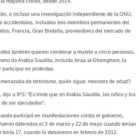
la mayoría civiles, desde 2014.
ción, o incluso una investigación independiente de la ONU,
as occidentales, incluidos tres miembros permanentes del
dos, Francia, Gran Bretaña, proveedores del mercado de
audíes también quieren condenar a muerte a cinco personas,
orismo de Arabia Saudita, incluida Israa al-Ghomgham, la
 participar en protestas.
amenazada de terrorismo, quién sigue: menores de edad?
dijo a IPS: “Es triste que en Arabia Saudita, los niños y los
 de ser ejecutados”.
ndo participó en manifestaciones contra el gobierno,
ueron detenidos el 3 de marzo y 22 de mayo cuando tenían
r tenía 17, cuando lo detuvieron en febrero de 2012.