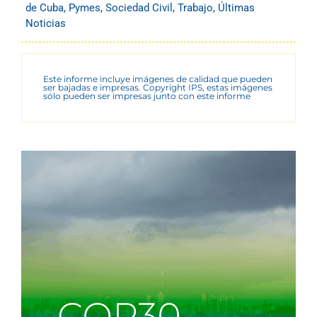
de Cuba
,
Pymes
,
Sociedad Civil
,
Trabajo
,
Últimas
Noticias
Este informe incluye imágenes de calidad que pueden
ser bajadas e impresas. Copyright IPS, estas imágenes
sólo pueden ser impresas junto con este informe