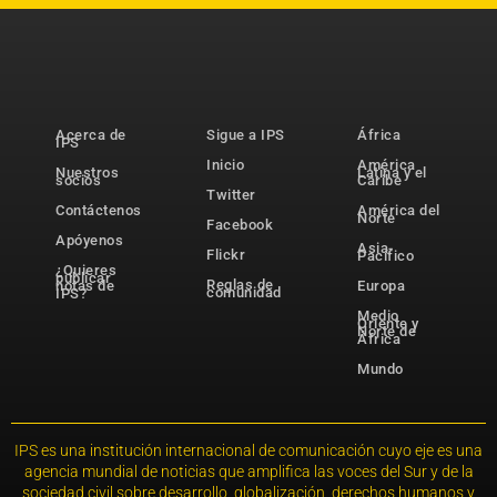
Acerca de
Sigue a IPS
África
IPS
Inicio
América
Nuestros
Latina y el
socios
Caribe
Twitter
Contáctenos
América del
Norte
Facebook
Apóyenos
Asia-
Flickr
Pacífico
¿Quieres
publicar
Reglas de
notas de
Europa
comunidad
IPS?
Medio
Oriente y
Norte de
África
Mundo
IPS es una institución internacional de comunicación cuyo eje es una
agencia mundial de noticias que amplifica las voces del Sur y de la
sociedad civil sobre desarrollo, globalización, derechos humanos y