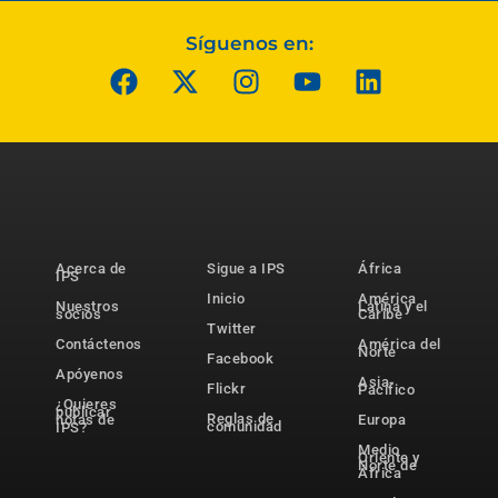
Síguenos en:
Acerca de
Sigue a IPS
África
IPS
Inicio
América
Nuestros
Latina y el
socios
Caribe
Twitter
Contáctenos
América del
Norte
Facebook
Apóyenos
Asia-
Flickr
Pacífico
¿Quieres
publicar
Reglas de
notas de
Europa
comunidad
IPS?
Medio
Oriente y
Norte de
África