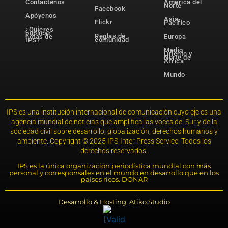
Contáctenos
América del
Norte
Facebook
Apóyenos
Asia-
Flickr
Pacífico
¿Quieres
publicar
Reglas de
notas de
Europa
comunidad
IPS?
Medio
Oriente y
Norte de
África
Mundo
IPS es una institución internacional de comunicación cuyo eje es una
agencia mundial de noticias que amplifica las voces del Sur y de la
sociedad civil sobre desarrollo, globalización, derechos humanos y
ambiente. Copyright © 2025 IPS-Inter Press Service. Todos los
derechos reservados.
IPS es la única organización periodística mundial con más
personal y corresponsales en el mundo en desarrollo que en los
países ricos. DONAR
Desarrollo & Hosting: Atiko.Studio