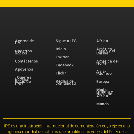
Acerca de
Sigue a IPS
África
IPS
Inicio
América
Nuestros
Latina y el
socios
Caribe
Twitter
Contáctenos
América del
Norte
Facebook
Apóyenos
Asia-
Flickr
Pacífico
¿Quieres
publicar
Reglas de
notas de
Europa
comunidad
IPS?
Medio
Oriente y
Norte de
África
Mundo
IPS es una institución internacional de comunicación cuyo eje es una
agencia mundial de noticias que amplifica las voces del Sur y de la