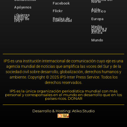
Norte
Facebook
Apóyenos
Asia-
Flickr
Pacífico
¿Quieres
publicar
Reglas de
notas de
Europa
comunidad
IPS?
Medio
Oriente y
Norte de
África
Mundo
IPS es una institución internacional de comunicación cuyo eje es una
agencia mundial de noticias que amplifica las voces del Sur y de la
sociedad civil sobre desarrollo, globalización, derechos humanos y
ambiente. Copyright © 2025 IPS-Inter Press Service. Todos los
derechos reservados.
IPS es la única organización periodística mundial con más
personal y corresponsales en el mundo en desarrollo que en los
países ricos. DONAR
Desarrollo & Hosting: Atiko.Studio