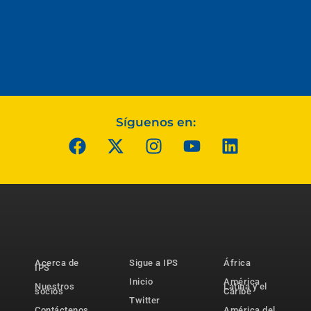
Síguenos en:
Acerca de
Sigue a IPS
África
IPS
Inicio
América
Nuestros
Latina y el
socios
Caribe
Twitter
Contáctenos
América del