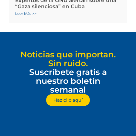
Expertos de la ONU alertan sobre una
“Gaza silenciosa” en Cuba
Leer Más >>
Noticias que importan.
Sin ruido.
Suscríbete gratis a
nuestro boletín
semanal
Haz clic aquí