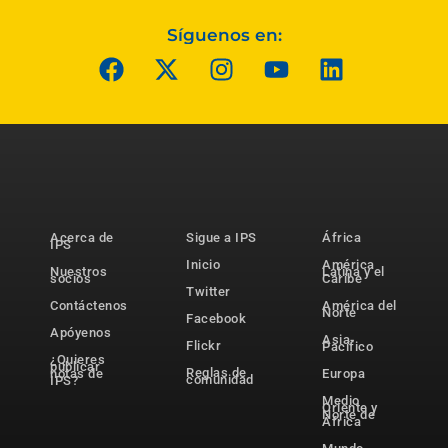
Síguenos en:
Acerca de
Sigue a IPS
África
IPS
Inicio
América
Nuestros
Latina y el
socios
Caribe
Twitter
Contáctenos
América del
Norte
Facebook
Apóyenos
Asia-
Flickr
Pacífico
¿Quieres
publicar
Reglas de
notas de
Europa
comunidad
IPS?
Medio
Oriente y
Norte de
África