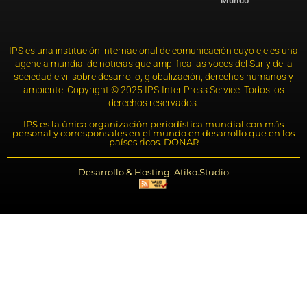
Mundo
IPS es una institución internacional de comunicación cuyo eje es una
agencia mundial de noticias que amplifica las voces del Sur y de la
sociedad civil sobre desarrollo, globalización, derechos humanos y
ambiente. Copyright © 2025 IPS-Inter Press Service. Todos los
derechos reservados.
IPS es la única organización periodística mundial con más
personal y corresponsales en el mundo en desarrollo que en los
países ricos. DONAR
Desarrollo & Hosting: Atiko.Studio