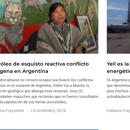
óleo de esquisto reactiva conflicto
Yeil es 
ígena en Argentina
energéti
drocarburos no convencionales reactivaron los conflictos
En Argentina y
nas en el suroeste de Argentina. Sobre Vaca Muerta, la
que denomina e
ión geológica que alberga esas reservas, viven 22
para muchos si
idades mapuches que reclaman que no fueron consultados
autoabastecim
la explotación de sus tierras ancestrales,
na Frayssinet
14 noviembre, 2014
Fabiana Fra