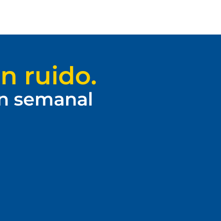
n ruido.
ín semanal