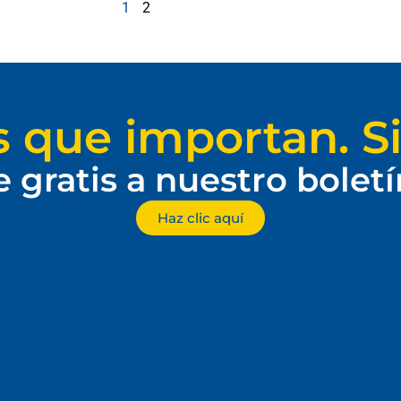
1
2
s que importan. Si
e gratis a nuestro bolet
Haz clic aquí