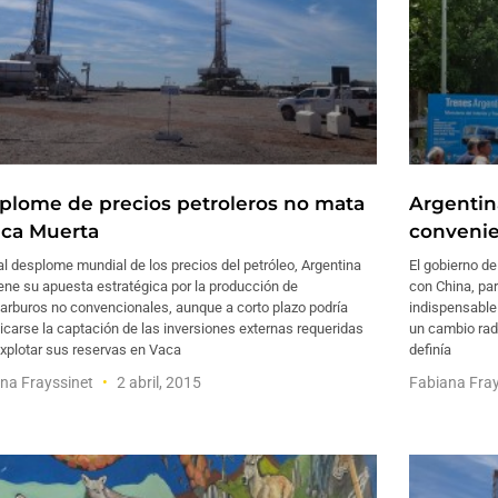
plome de precios petroleros no mata
Argentin
aca Muerta
convenie
l desplome mundial de los precios del petróleo, Argentina
El gobierno d
ne su apuesta estratégica por la producción de
con China, par
arburos no convencionales, aunque a corto plazo podría
indispensable
carse la captación de las inversiones externas requeridas
un cambio rad
xplotar sus reservas en Vaca
definía
na Frayssinet
2 abril, 2015
Fabiana Fra