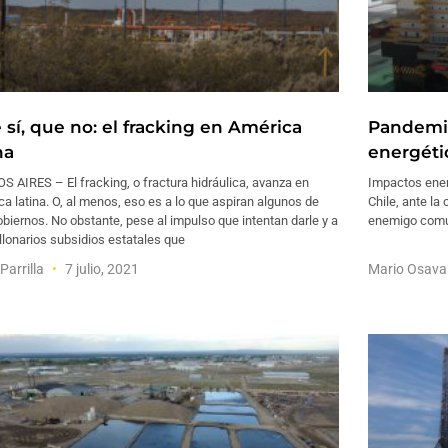
 sí, que no: el fracking en América
Pandemia
na
energéti
 AIRES – El fracking, o fractura hidráulica, avanza en
Impactos energ
a latina. O, al menos, eso es a lo que aspiran algunos de
Chile, ante la
biernos. No obstante, pese al impulso que intentan darle y a
enemigo común
llonarios subsidios estatales que
Parrilla
7 julio, 2021
Mario Osav