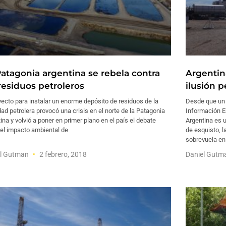
Patagonia argentina se rebela contra
Argentin
 residuos petroleros
ilusión p
yecto para instalar un enorme depósito de residuos de la
Desde que un 
dad petrolera provocó una crisis en el norte de la Patagonia
Información E
ina y volvió a poner en primer plano en el país el debate
Argentina es 
 el impacto ambiental de
de esquisto, l
sobrevuela en
el Gutman
2 febrero, 2018
Daniel Gut