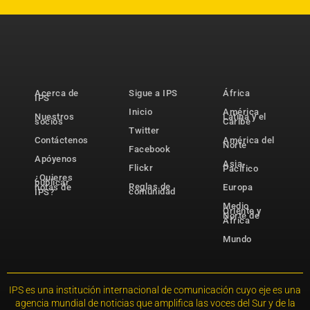
Acerca de
Sigue a IPS
África
IPS
Inicio
América
Nuestros
Latina y el
socios
Caribe
Twitter
Contáctenos
América del
Norte
Facebook
Apóyenos
Asia-
Flickr
Pacífico
¿Quieres
publicar
Reglas de
notas de
Europa
comunidad
IPS?
Medio
Oriente y
Norte de
África
Mundo
IPS es una institución internacional de comunicación cuyo eje es una
agencia mundial de noticias que amplifica las voces del Sur y de la