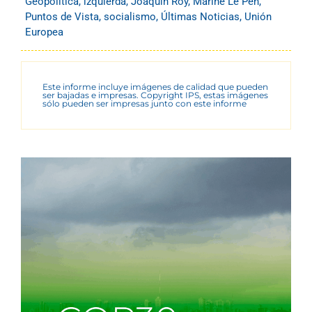
Geopolítica
,
izquierda
,
Joaquín Roy
,
Marine Le Pen
,
Puntos de Vista
,
socialismo
,
Últimas Noticias
,
Unión
Europea
Este informe incluye imágenes de calidad que pueden
ser bajadas e impresas. Copyright IPS, estas imágenes
sólo pueden ser impresas junto con este informe