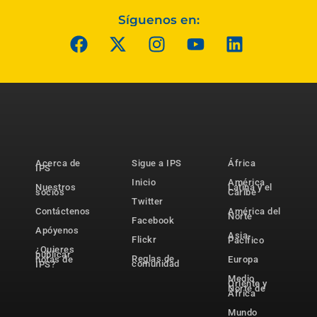
Síguenos en:
Acerca de
Sigue a IPS
África
IPS
Inicio
América
Nuestros
Latina y el
socios
Caribe
Twitter
Contáctenos
América del
Norte
Facebook
Apóyenos
Asia-
Flickr
Pacífico
¿Quieres
publicar
Reglas de
notas de
Europa
comunidad
IPS?
Medio
Oriente y
Norte de
África
Mundo