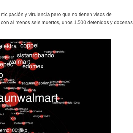
ticipación y virulencia pero que no tienen visos de
 con al menos seis muertos, unos 1.500 detenidos y docenas