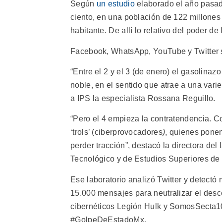
Según
un estudio
elaborado el año pasado
ciento, en una población de 122 millones
habitante. De allí lo relativo del poder de
Facebook, WhatsApp, YouTube y Twitter s
“Entre el 2 y el 3 (de enero) el gasolina
noble, en el sentido que atrae a una varie
a IPS la especialista Rossana Reguillo.
“Pero el 4 empieza la contratendencia. Co
‘trols’ (ciberprovocadores
)
, quienes ponen
perder tracción”, destacó la directora del 
Tecnológico y de Estudios Superiores de O
Ese laboratorio analizó Twitter y detectó
15.000 mensajes para neutralizar el desc
cibernéticos Legión Hulk y SomosSecta10
#GolpeDeEstadoMx.