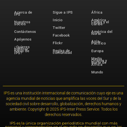
Acerca de
Sigue a IPS
África
IPS
Inicio
América
Nuestros
Latina y el
socios
Caribe
Twitter
Contáctenos
América del
Norte
Facebook
Apóyenos
Asia-
Flickr
Pacífico
¿Quieres
publicar
Reglas de
notas de
Europa
comunidad
IPS?
Medio
Oriente y
Norte de
África
Mundo
IPS es una institución internacional de comunicación cuyo eje es una
agencia mundial de noticias que amplifica las voces del Sur y de la
sociedad civil sobre desarrollo, globalización, derechos humanos y
ambiente. Copyright © 2025 IPS-Inter Press Service. Todos los
derechos reservados.
IPS es la única organización periodística mundial con más
personal y corresponsales en el mundo en desarrollo que en los