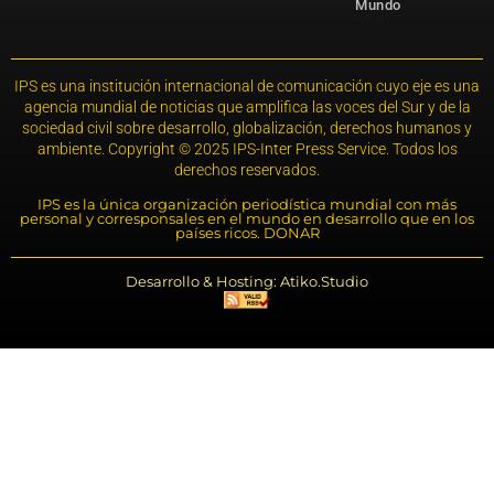
Mundo
IPS es una institución internacional de comunicación cuyo eje es una
agencia mundial de noticias que amplifica las voces del Sur y de la
sociedad civil sobre desarrollo, globalización, derechos humanos y
ambiente. Copyright © 2025 IPS-Inter Press Service. Todos los
derechos reservados.
IPS es la única organización periodística mundial con más
personal y corresponsales en el mundo en desarrollo que en los
países ricos. DONAR
Desarrollo & Hosting: Atiko.Studio