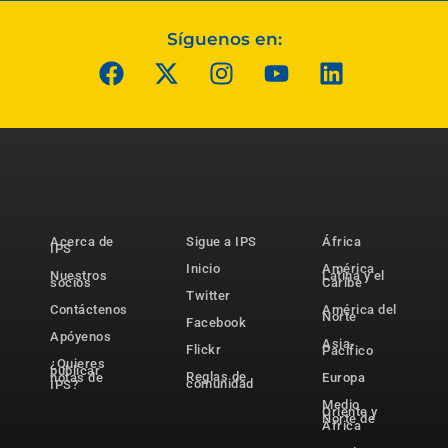
Síguenos en:
Acerca de
Sigue a IPS
África
IPS
Inicio
América
Nuestros
Latina y el
socios
Caribe
Twitter
Contáctenos
América del
Norte
Facebook
Apóyenos
Asia-
Flickr
Pacífico
¿Quieres
publicar
Reglas de
notas de
Europa
comunidad
IPS?
Medio
Oriente y
Norte de
África