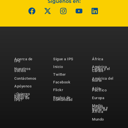
Síguenos en:
Acerca de
Sigue a IPS
África
IPS
Inicio
América
Nuestros
Latina y el
socios
Caribe
Twitter
Contáctenos
América del
Norte
Facebook
Apóyenos
Asia-
Flickr
Pacífico
¿Quieres
publicar
Reglas de
notas de
Europa
comunidad
IPS?
Medio
Oriente y
Norte de
África
Mundo