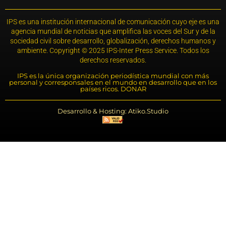
IPS es una institución internacional de comunicación cuyo eje es una
agencia mundial de noticias que amplifica las voces del Sur y de la
sociedad civil sobre desarrollo, globalización, derechos humanos y
ambiente. Copyright © 2025 IPS-Inter Press Service. Todos los
derechos reservados.
IPS es la única organización periodística mundial con más
personal y corresponsales en el mundo en desarrollo que en los
países ricos. DONAR
Desarrollo & Hosting: Atiko.Studio