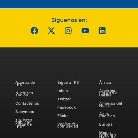
Síguenos en:
Acerca de
Sigue a IPS
África
IPS
Inicio
América
Nuestros
Latina y el
socios
Caribe
Twitter
Contáctenos
América del
Norte
Facebook
Apóyenos
Asia-
Flickr
Pacífico
¿Quieres
publicar
Reglas de
notas de
Europa
comunidad
IPS?
Medio
Oriente y
Norte de