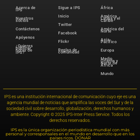
Acerca de
Sigue a IPS
África
IPS
Inicio
América
Nuestros
Latina y el
socios
Caribe
Twitter
Contáctenos
América del
Norte
Facebook
Apóyenos
Asia-
Flickr
Pacífico
¿Quieres
publicar
Reglas de
notas de
Europa
comunidad
IPS?
Medio
Oriente y
Norte de
África
Mundo
IPS es una institución internacional de comunicación cuyo eje es una
agencia mundial de noticias que amplifica las voces del Sur y de la
sociedad civil sobre desarrollo, globalización, derechos humanos y
ambiente. Copyright © 2025 IPS-Inter Press Service. Todos los
derechos reservados.
IPS es la única organización periodística mundial con más
personal y corresponsales en el mundo en desarrollo que en los
países ricos. DONAR