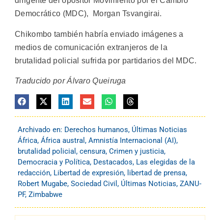
dirigente del opositor Movimiento por el Cambio
Democrático (MDC), Morgan Tsvangirai.
Chikombo también habría enviado imágenes a
medios de comunicación extranjeros de la
brutalidad policial sufrida por partidarios del MDC.
Traducido por Álvaro Queiruga
Archivado en:
Derechos humanos
,
Últimas Noticias
África
,
África austral
,
Amnistía Internacional (AI)
,
brutalidad policial
,
censura
,
Crimen y justicia
,
Democracia y Política
,
Destacados
,
Las elegidas de la
redacción
,
Libertad de expresión
,
libertad de prensa
,
Robert Mugabe
,
Sociedad Civil
,
Últimas Noticias
,
ZANU-
PF
,
Zimbabwe