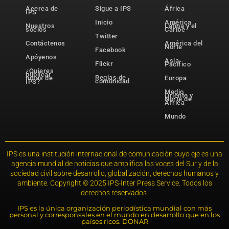
Acerca de
Sigue a IPS
África
IPS
Inicio
América
Nuestros
Latina y el
socios
Caribe
Twitter
Contáctenos
América del
Norte
Facebook
Apóyenos
Asia-
Flickr
Pacífico
¿Quieres
publicar
Reglas de
notas de
Europa
comunidad
IPS?
Medio
Oriente y
Norte de
África
Mundo
IPS es una institución internacional de comunicación cuyo eje es una
agencia mundial de noticias que amplifica las voces del Sur y de la
sociedad civil sobre desarrollo, globalización, derechos humanos y
ambiente. Copyright © 2025 IPS-Inter Press Service. Todos los
derechos reservados.
IPS es la única organización periodística mundial con más
personal y corresponsales en el mundo en desarrollo que en los
países ricos. DONAR