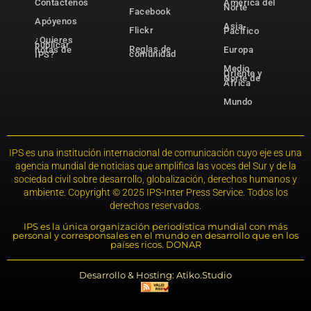
Contáctenos
América del
Norte
Facebook
Apóyenos
Asia-
Flickr
Pacífico
¿Quieres
publicar
Reglas de
notas de
Europa
comunidad
IPS?
Medio
Oriente y
Norte de
África
Mundo
IPS es una institución internacional de comunicación cuyo eje es una
agencia mundial de noticias que amplifica las voces del Sur y de la
sociedad civil sobre desarrollo, globalización, derechos humanos y
ambiente. Copyright © 2025 IPS-Inter Press Service. Todos los
derechos reservados.
IPS es la única organización periodística mundial con más
personal y corresponsales en el mundo en desarrollo que en los
países ricos. DONAR
Desarrollo & Hosting: Atiko.Studio