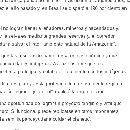
 amazónica pende de un hilo”. Tras disminuir algunos años, l
z el año pasado y, en Brasil se disparó a 190 por ciento en
ol no logran frenar a leñadores, mineros y hacendados y,
 la selva es mediante grandes reservas y, el corredor
ar a salvar el frágil ambiente natural de la Amazonia”.
n que las reservas frenan el desarrollo económico y que
s comunidades indígenas, Avaaz sostiene que los
eten a participar y colaborar totalmente con los indígenas”.
uido en el plan ya está protegido, lo que realmente requiere
ción regional y control”, explicó la organización.
una oportunidad de lograr un proyecto tangible y vital que
turo. Si funciona, puede replicarse en otros importantes
 semilla para ayudar a cuidar el planeta”.