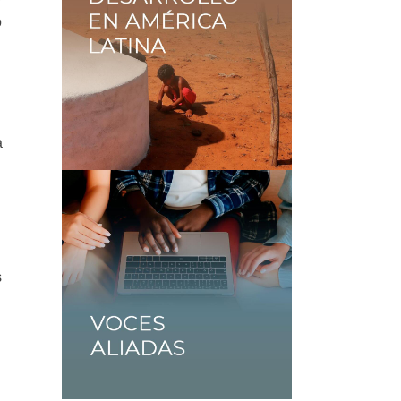
o
a
s