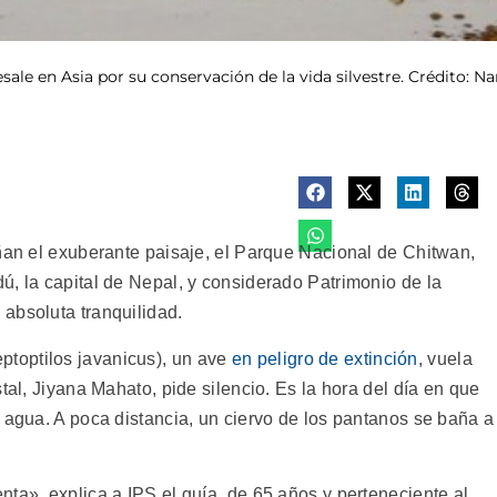
ale en Asia por su conservación de la vida silvestre. Crédito: N
añan el exuberante paisaje, el Parque Nacional de Chitwan,
ú, la capital de Nepal, y considerado Patrimonio de la
absoluta tranquilidad.
toptilos javanicus), un ave
en peligro de extinción
, vuela
tal, Jiyana Mahato, pide silencio. Es la hora del día en que
 agua. A poca distancia, un ciervo de los pantanos se baña a
ta», explica a IPS el guía, de 65 años y perteneciente al