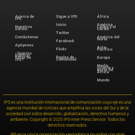
Acerca de
Sigue a IPS
África
IPS
Inicio
América
Nuestros
Latina y el
socios
Caribe
Twitter
Contáctenos
América del
Norte
Facebook
Apóyenos
Asia-
Flickr
Pacífico
¿Quieres
publicar
Reglas de
notas de
Europa
comunidad
IPS?
Medio
Oriente y
Norte de
África
Mundo
IPS es una institución internacional de comunicación cuyo eje es una
agencia mundial de noticias que amplifica las voces del Sur y de la
sociedad civil sobre desarrollo, globalización, derechos humanos y
ambiente. Copyright © 2025 IPS-Inter Press Service. Todos los
derechos reservados.
IPS es la única organización periodística mundial con más