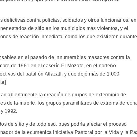
s delictivas contra policías, soldados y otros funcionarios, en
er estados de sitio en los municipios más violentos, y el
llones de reacción inmediata, como los que existieron durant
onsables en el pasado de innumerables masacres contra la
embre de 1981 en el caserío El Mozote, en el norteño
tivos del batallón Atlacatl, y que dejó más de 1.000
te]
tean abiertamente la creación de grupos de exterminio de
nes de la muerte, los grupos paramilitares de extrema derech
 y 1992.
os de sitio y de todo eso, pues podría afectar el proceso
inador de la ecuménica Iniciativa Pastoral por la Vida y la Pa