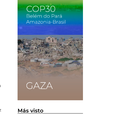
e
a
Más visto
z