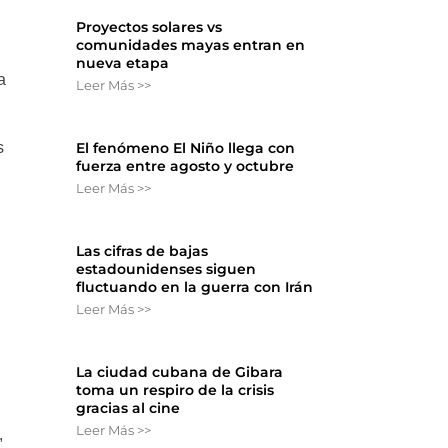
Proyectos solares vs
comunidades mayas entran en
nueva etapa
a
Leer Más >>
El fenómeno El Niño llega con
s
fuerza entre agosto y octubre
Leer Más >>
Las cifras de bajas
estadounidenses siguen
fluctuando en la guerra con Irán
Leer Más >>
,
La ciudad cubana de Gibara
toma un respiro de la crisis
gracias al cine
Leer Más >>
,