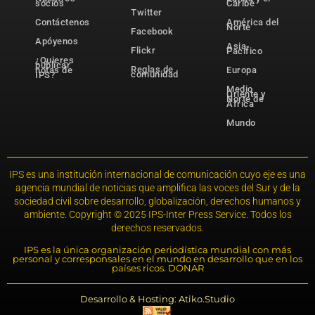
socios
Caribe
Twitter
Contáctenos
América del
Norte
Facebook
Apóyenos
Asia-
Flickr
Pacífico
¿Quieres
publicar
Reglas de
notas de
Europa
comunidad
IPS?
Medio
Oriente y
Norte de
África
Mundo
IPS es una institución internacional de comunicación cuyo eje es una
agencia mundial de noticias que amplifica las voces del Sur y de la
sociedad civil sobre desarrollo, globalización, derechos humanos y
ambiente. Copyright © 2025 IPS-Inter Press Service. Todos los
derechos reservados.
IPS es la única organización periodística mundial con más
personal y corresponsales en el mundo en desarrollo que en los
países ricos. DONAR
Desarrollo & Hosting: Atiko.Studio