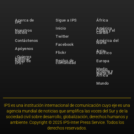
Acerca de
Sigue a IPS
África
IPS
Inicio
América
Nuestros
Latina y el
socios
Caribe
Twitter
Contáctenos
América del
Norte
Facebook
Apóyenos
Asia-
Flickr
Pacífico
¿Quieres
publicar
Reglas de
notas de
Europa
comunidad
IPS?
Medio
Oriente y
Norte de
África
Mundo
IPS es una institución internacional de comunicación cuyo eje es una
agencia mundial de noticias que amplifica las voces del Sur y de la
sociedad civil sobre desarrollo, globalización, derechos humanos y
ambiente. Copyright © 2025 IPS-Inter Press Service. Todos los
derechos reservados.