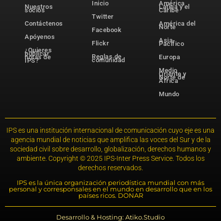
Inicio
América
Nuestros
Latina y el
socios
Caribe
Twitter
Contáctenos
América del
Norte
Facebook
Apóyenos
Asia-
Flickr
Pacífico
¿Quieres
publicar
Reglas de
notas de
Europa
comunidad
IPS?
Medio
Oriente y
Norte de
África
Mundo
IPS es una institución internacional de comunicación cuyo eje es una
agencia mundial de noticias que amplifica las voces del Sur y de la
sociedad civil sobre desarrollo, globalización, derechos humanos y
ambiente. Copyright © 2025 IPS-Inter Press Service. Todos los
derechos reservados.
IPS es la única organización periodística mundial con más
personal y corresponsales en el mundo en desarrollo que en los
países ricos. DONAR
Desarrollo & Hosting: Atiko.Studio