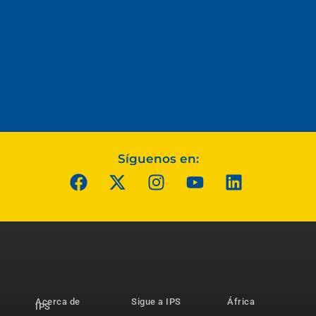
Síguenos en:
Acerca de
Sigue a IPS
África
IPS