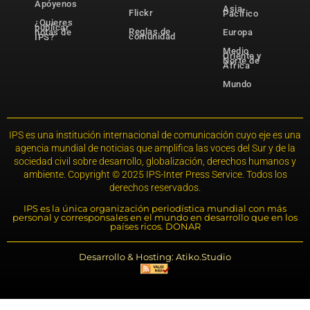
Apóyenos
Asia-
Flickr
Pacífico
¿Quieres
publicar
Reglas de
notas de
Europa
comunidad
IPS?
Medio
Oriente y
Norte de
África
Mundo
IPS es una institución internacional de comunicación cuyo eje es una
agencia mundial de noticias que amplifica las voces del Sur y de la
sociedad civil sobre desarrollo, globalización, derechos humanos y
ambiente. Copyright © 2025 IPS-Inter Press Service. Todos los
derechos reservados.
IPS es la única organización periodística mundial con más
personal y corresponsales en el mundo en desarrollo que en los
países ricos. DONAR
Desarrollo & Hosting: Atiko.Studio