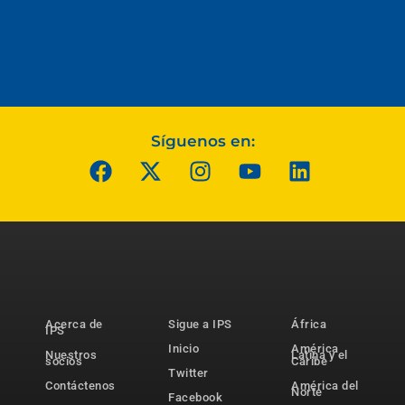
Síguenos en:
Acerca de
Sigue a IPS
África
IPS
Inicio
América
Nuestros
Latina y el
socios
Caribe
Twitter
Contáctenos
América del
Norte
Facebook