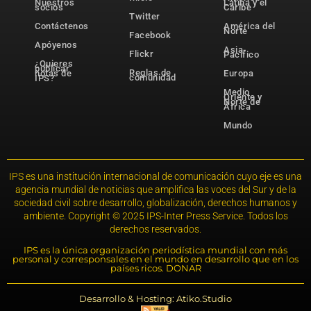
Nuestros
Latina y el
socios
Caribe
Twitter
Contáctenos
América del
Norte
Facebook
Apóyenos
Asia-
Flickr
Pacífico
¿Quieres
publicar
Reglas de
notas de
Europa
comunidad
IPS?
Medio
Oriente y
Norte de
África
Mundo
IPS es una institución internacional de comunicación cuyo eje es una
agencia mundial de noticias que amplifica las voces del Sur y de la
sociedad civil sobre desarrollo, globalización, derechos humanos y
ambiente. Copyright © 2025 IPS-Inter Press Service. Todos los
derechos reservados.
IPS es la única organización periodística mundial con más
personal y corresponsales en el mundo en desarrollo que en los
países ricos. DONAR
Desarrollo & Hosting: Atiko.Studio