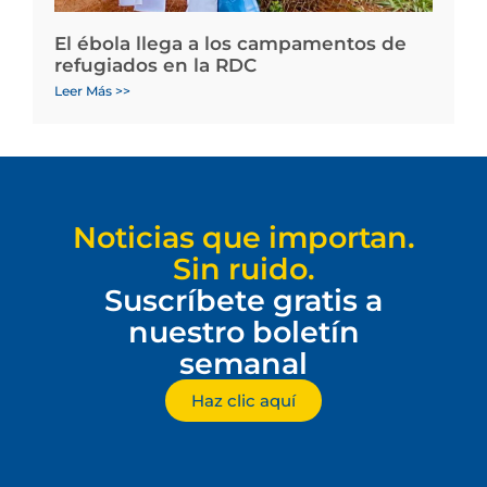
El ébola llega a los campamentos de
refugiados en la RDC
Leer Más >>
Noticias que importan.
Sin ruido.
Suscríbete gratis a
nuestro boletín
semanal
Haz clic aquí