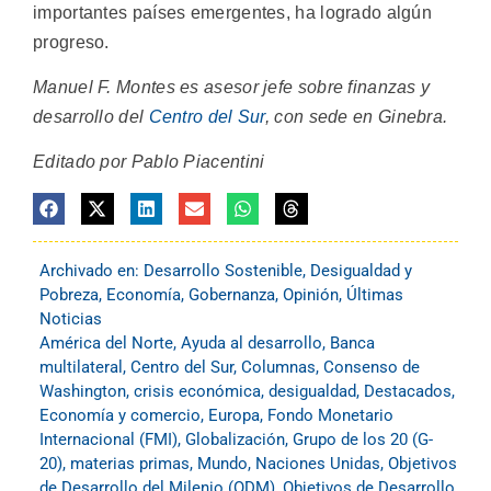
importantes países emergentes, ha logrado algún
progreso.
Manuel F. Montes es asesor jefe sobre finanzas y
desarrollo del
Centro del Sur
, con sede en Ginebra.
Editado por Pablo Piacentini
Archivado en:
Desarrollo Sostenible
,
Desigualdad y
Pobreza
,
Economía
,
Gobernanza
,
Opinión
,
Últimas
Noticias
América del Norte
,
Ayuda al desarrollo
,
Banca
multilateral
,
Centro del Sur
,
Columnas
,
Consenso de
Washington
,
crisis económica
,
desigualdad
,
Destacados
,
Economía y comercio
,
Europa
,
Fondo Monetario
Internacional (FMI)
,
Globalización
,
Grupo de los 20 (G-
20)
,
materias primas
,
Mundo
,
Naciones Unidas
,
Objetivos
de Desarrollo del Milenio (ODM)
,
Objetivos de Desarrollo