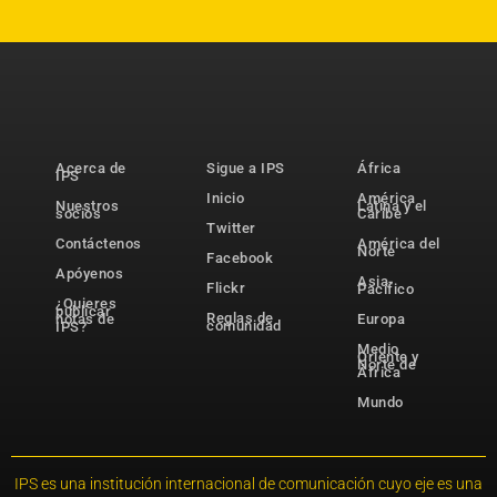
Acerca de
Sigue a IPS
África
IPS
Inicio
América
Nuestros
Latina y el
socios
Caribe
Twitter
Contáctenos
América del
Norte
Facebook
Apóyenos
Asia-
Flickr
Pacífico
¿Quieres
publicar
Reglas de
notas de
Europa
comunidad
IPS?
Medio
Oriente y
Norte de
África
Mundo
IPS es una institución internacional de comunicación cuyo eje es una