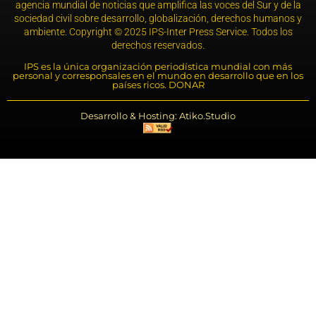
agencia mundial de noticias que amplifica las voces del Sur y de la
sociedad civil sobre desarrollo, globalización, derechos humanos y
ambiente. Copyright © 2025 IPS-Inter Press Service. Todos los
derechos reservados.
IPS es la única organización periodística mundial con más
personal y corresponsales en el mundo en desarrollo que en los
países ricos. DONAR
Desarrollo & Hosting: Atiko.Studio