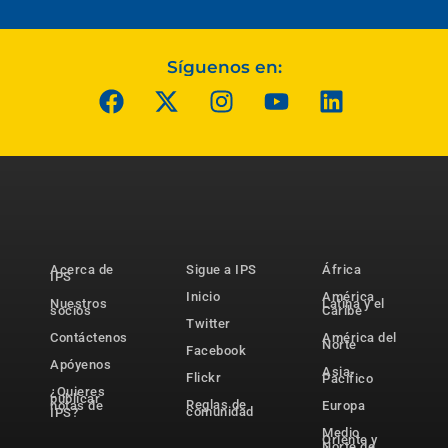
Síguenos en:
Acerca de
Sigue a IPS
África
IPS
Inicio
América
Nuestros
Latina y el
socios
Caribe
Twitter
Contáctenos
América del
Norte
Facebook
Apóyenos
Asia-
Flickr
Pacífico
¿Quieres
publicar
Reglas de
notas de
Europa
comunidad
IPS?
Medio
Oriente y
Norte de