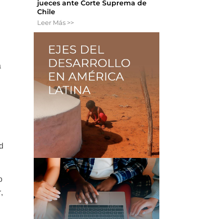
jueces ante Corte Suprema de
Chile
Leer Más >>
a
d
o
,