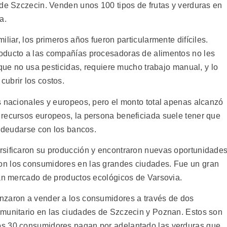
 de Szczecin. Venden unos 100 tipos de frutas y verduras en
a.
liar, los primeros años fueron particularmente difíciles.
oducto a las compañías procesadoras de alimentos no les
, que no usa pesticidas, requiere mucho trabajo manual, y lo
ubrir los costos.
s nacionales y europeos, pero el monto total apenas alcanzó
recursos europeos, la persona beneficiada suele tener que
endeudarse con los bancos.
rsificaron su producción y encontraron nuevas oportunidade
on los consumidores en las grandes ciudades. Fue un gran
ran mercado de productos ecológicos de Varsovia.
nzaron a vender a los consumidores a través de dos
omunitario en las ciudades de Szczecin y Poznan. Estos son
os 30 consumidores pagan por adelantado las verduras que