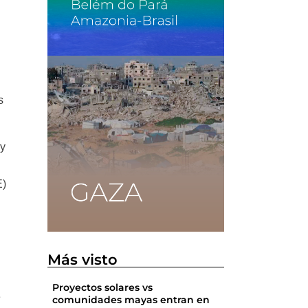
e
s
 y
E)
Más visto
Proyectos solares vs
e
comunidades mayas entran en