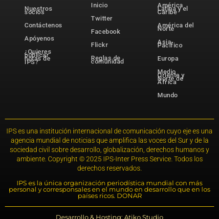
Inicio
América
Nuestros
Latina y el
socios
Caribe
Twitter
Contáctenos
América del
Norte
Facebook
Apóyenos
Asia-
Flickr
Pacífico
¿Quieres
publicar
Reglas de
notas de
Europa
comunidad
IPS?
Medio
Oriente y
Norte de
África
Mundo
IPS es una institución internacional de comunicación cuyo eje es una
agencia mundial de noticias que amplifica las voces del Sur y de la
sociedad civil sobre desarrollo, globalización, derechos humanos y
ambiente. Copyright © 2025 IPS-Inter Press Service. Todos los
derechos reservados.
IPS es la única organización periodística mundial con más
personal y corresponsales en el mundo en desarrollo que en los
países ricos. DONAR
Desarrollo & Hosting: Atiko.Studio