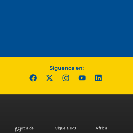
Síguenos en:
Acerca de
Sigue a IPS
África
IPS