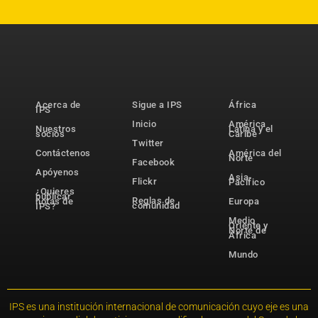
Acerca de
Sigue a IPS
África
IPS
Inicio
América
Nuestros
Latina y el
socios
Caribe
Twitter
Contáctenos
América del
Norte
Facebook
Apóyenos
Asia-
Flickr
Pacífico
¿Quieres
publicar
Reglas de
notas de
Europa
comunidad
IPS?
Medio
Oriente y
Norte de
África
Mundo
IPS es una institución internacional de comunicación cuyo eje es una