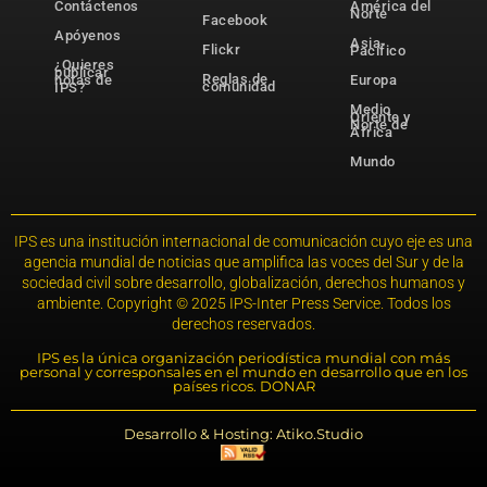
Contáctenos
América del
Norte
Facebook
Apóyenos
Asia-
Flickr
Pacífico
¿Quieres
publicar
Reglas de
notas de
Europa
comunidad
IPS?
Medio
Oriente y
Norte de
África
Mundo
IPS es una institución internacional de comunicación cuyo eje es una
agencia mundial de noticias que amplifica las voces del Sur y de la
sociedad civil sobre desarrollo, globalización, derechos humanos y
ambiente. Copyright © 2025 IPS-Inter Press Service. Todos los
derechos reservados.
IPS es la única organización periodística mundial con más
personal y corresponsales en el mundo en desarrollo que en los
países ricos. DONAR
Desarrollo & Hosting: Atiko.Studio