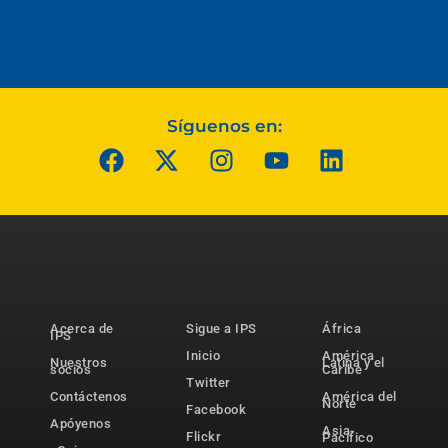
Síguenos en:
Acerca de
Sigue a IPS
África
IPS
Inicio
América
Nuestros
Latina y el
socios
Caribe
Twitter
Contáctenos
América del
Norte
Facebook
Apóyenos
Asia-
Flickr
Pacífico