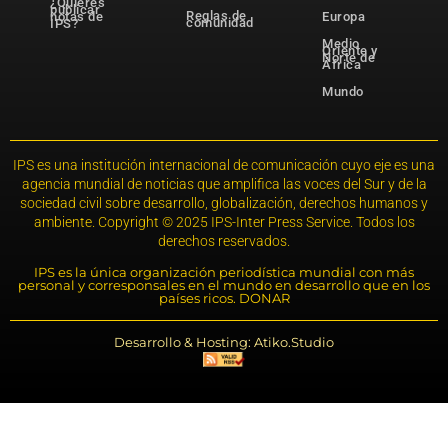
¿Quieres
publicar
Reglas de
notas de
Europa
comunidad
IPS?
Medio
Oriente y
Norte de
África
Mundo
IPS es una institución internacional de comunicación cuyo eje es una
agencia mundial de noticias que amplifica las voces del Sur y de la
sociedad civil sobre desarrollo, globalización, derechos humanos y
ambiente. Copyright © 2025 IPS-Inter Press Service. Todos los
derechos reservados.
IPS es la única organización periodística mundial con más
personal y corresponsales en el mundo en desarrollo que en los
países ricos. DONAR
Desarrollo & Hosting: Atiko.Studio