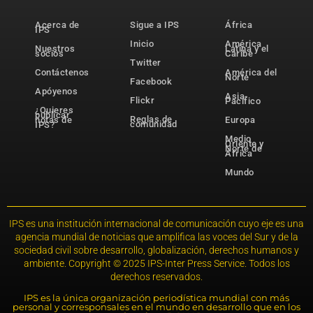
Acerca de
Sigue a IPS
África
IPS
Inicio
América
Nuestros
Latina y el
socios
Caribe
Twitter
Contáctenos
América del
Norte
Facebook
Apóyenos
Asia-
Flickr
Pacífico
¿Quieres
publicar
Reglas de
notas de
Europa
comunidad
IPS?
Medio
Oriente y
Norte de
África
Mundo
IPS es una institución internacional de comunicación cuyo eje es una
agencia mundial de noticias que amplifica las voces del Sur y de la
sociedad civil sobre desarrollo, globalización, derechos humanos y
ambiente. Copyright © 2025 IPS-Inter Press Service. Todos los
derechos reservados.
IPS es la única organización periodística mundial con más
personal y corresponsales en el mundo en desarrollo que en los