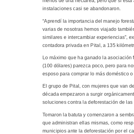
menos de una hectárea, pero que sí está 
instalaciones casi se abandonaron.
“Aprendí la importancia del manejo fores
varias de nosotras hemos viajado también
similares e intercambiar experiencias”, e
contadora privada en Pital, a 135 kilómet
Lo máximo que ha ganado la asociación f
(100 dólares) parezca poco, pero para no
esposo para comprar lo más doméstico o 
El grupo de Pital, con mujeres que van d
década empezaron a surgir orgánicament
soluciones contra la deforestación de la
Tomaron la batuta y comenzaron a sembrar
que administran ellas mismas, como respu
municipios ante la deforestación por el c