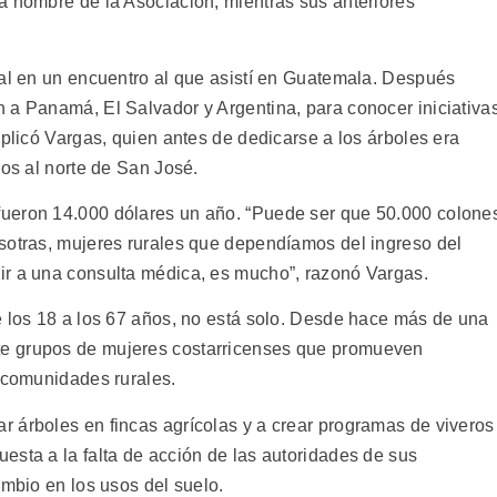
a nombre de la Asociación, mientras sus anteriores
tal en un encuentro al que asistí en Guatemala. Después
 a Panamá, El Salvador y Argentina, para conocer iniciativa
xplicó Vargas, quien antes de dedicarse a los árboles era
ros al norte de San José.
ueron 14.000 dólares un año. “Puede ser que 50.000 colone
sotras, mujeres rurales que dependíamos del ingreso del
ir a una consulta médica, es mucho”, razonó Vargas.
e los 18 a los 67 años, no está solo. Desde hace más de una
e grupos de mujeres costarricenses que promueven
s comunidades rurales.
 árboles en fincas agrícolas y a crear programas de viveros
esta a la falta de acción de las autoridades de sus
ambio en los usos del suelo.