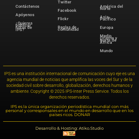
Twitter
Contáctenos
América del
Norte
Facebook
Apóyenos
Asia-
Flickr
Pacífico
¿Quieres
publicar
Reglas de
notas de
Europa
comunidad
IPS?
Medio
Oriente y
Norte de
África
Mundo
IPS es una institución internacional de comunicación cuyo eje es una
agencia mundial de noticias que amplifica las voces del Sur y de la
sociedad civil sobre desarrollo, globalización, derechos humanos y
ambiente. Copyright © 2025 IPS-Inter Press Service. Todos los
derechos reservados.
IPS es la única organización periodística mundial con más
personal y corresponsales en el mundo en desarrollo que en los
países ricos. DONAR
Desarrollo & Hosting: Atiko.Studio