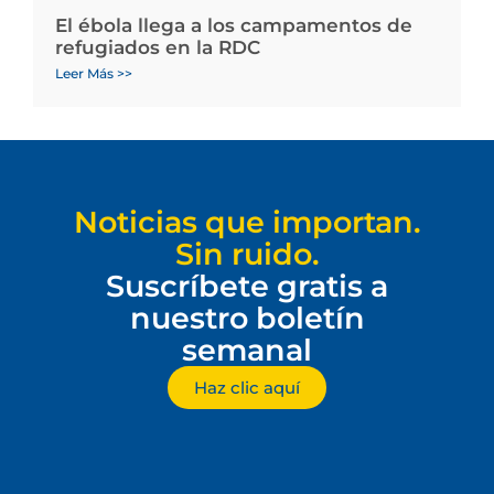
El ébola llega a los campamentos de
refugiados en la RDC
Leer Más >>
Noticias que importan.
Sin ruido.
Suscríbete gratis a
nuestro boletín
semanal
Haz clic aquí