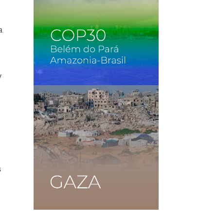
a
y
s