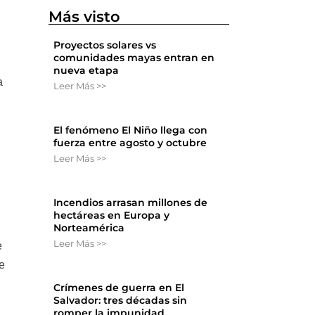
Más visto
Proyectos solares vs
comunidades mayas entran en
nueva etapa
a
Leer Más >>
El fenómeno El Niño llega con
fuerza entre agosto y octubre
Leer Más >>
Incendios arrasan millones de
hectáreas en Europa y
Norteamérica
Leer Más >>
e
e
Crímenes de guerra en El
Salvador: tres décadas sin
romper la impunidad