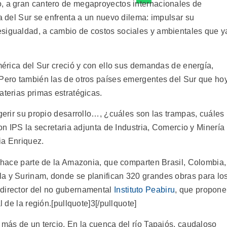
o, a gran cantero de megaproyectos internacionales de
ca del Sur se enfrenta a un nuevo dilema: impulsar su
esigualdad, a cambio de costos sociales y ambientales que y
América del Sur creció y con ello sus demandas de energía,
 Pero también las de otros países emergentes del Sur que ho
aterias primas estratégicas.
igerir su propio desarrollo…, ¿cuáles son las trampas, cuáles
con IPS la secretaria adjunta de Industria, Comercio y Minería
ia Enriquez.
, hace parte de la Amazonia, que comparten Brasil, Colombia,
a y Surinam, donde se planifican 320 grandes obras para lo
 director del no gubernamental
Instituto Peabiru
, que propone
l de la región.[pullquote]3[/pullquote]
 más de un tercio. En la cuenca del río Tapajós, caudaloso