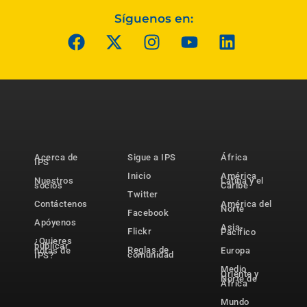
Síguenos en:
Acerca de
Sigue a IPS
África
IPS
Inicio
América
Nuestros
Latina y el
socios
Caribe
Twitter
Contáctenos
América del
Norte
Facebook
Apóyenos
Asia-
Flickr
Pacífico
¿Quieres
publicar
Reglas de
notas de
Europa
comunidad
IPS?
Medio
Oriente y
Norte de
África
Mundo