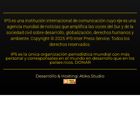
IPS es una institución internacional de comunicación cuyo eje es una
agencia mundial de noticias que amplifica las voces del Sur y de la
sociedad civil sobre desarrollo, globalización, derechos humanos y
ambiente. Copyright © 2025 IPS-Inter Press Service. Todos los
derechos reservados.
IPS es la única organización periodística mundial con más
personal y corresponsales en el mundo en desarrollo que en los
países ricos. DONAR
Desarrollo & Hosting: Atiko.Studio