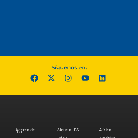
Síguenos en:
Acerca de
Sigue a IPS
África
IPS