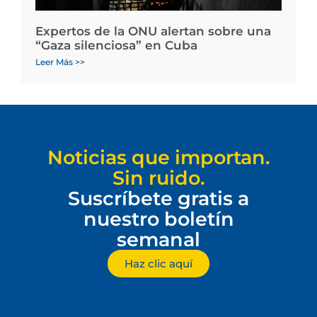
Expertos de la ONU alertan sobre una
“Gaza silenciosa” en Cuba
Leer Más >>
Noticias que importan.
Sin ruido.
Suscríbete gratis a
nuestro boletín
semanal
Haz clic aquí