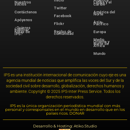
Inicio
América
Nuestros
Latina y el
socios
Caribe
Twitter
Contáctenos
América del
Norte
Facebook
Apóyenos
Asia-
Flickr
Pacífico
¿Quieres
publicar
Reglas de
notas de
Europa
comunidad
IPS?
Medio
Oriente y
Norte de
África
Mundo
IPS es una institución internacional de comunicación cuyo eje es una
agencia mundial de noticias que amplifica las voces del Sur y de la
sociedad civil sobre desarrollo, globalización, derechos humanos y
ambiente. Copyright © 2025 IPS-Inter Press Service. Todos los
derechos reservados.
IPS es la única organización periodística mundial con más
personal y corresponsales en el mundo en desarrollo que en los
países ricos. DONAR
Desarrollo & Hosting: Atiko.Studio