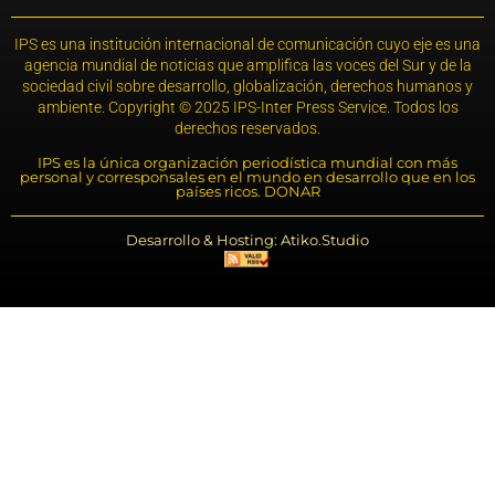
IPS es una institución internacional de comunicación cuyo eje es una
agencia mundial de noticias que amplifica las voces del Sur y de la
sociedad civil sobre desarrollo, globalización, derechos humanos y
ambiente. Copyright © 2025 IPS-Inter Press Service. Todos los
derechos reservados.
IPS es la única organización periodística mundial con más
personal y corresponsales en el mundo en desarrollo que en los
países ricos. DONAR
Desarrollo & Hosting: Atiko.Studio