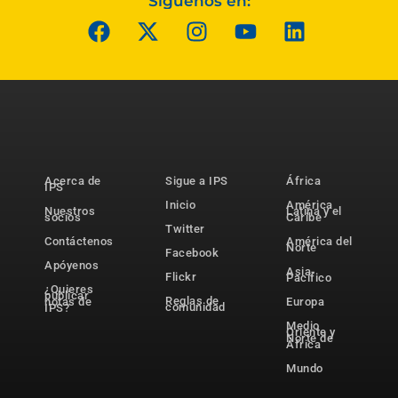
Síguenos en:
Acerca de
Sigue a IPS
África
IPS
Inicio
América
Nuestros
Latina y el
socios
Caribe
Twitter
Contáctenos
América del
Norte
Facebook
Apóyenos
Asia-
Flickr
Pacífico
¿Quieres
publicar
Reglas de
notas de
Europa
comunidad
IPS?
Medio
Oriente y
Norte de
África
Mundo