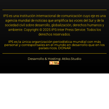
IPS es una institución internacional de comunicación cuyo eje es una
agencia mundial de noticias que amplifica las voces del Sur y de la
sociedad civil sobre desarrollo, globalización, derechos humanos y
ambiente. Copyright © 2025 IPS-Inter Press Service. Todos los
derechos reservados.
IPS es la única organización periodística mundial con más
personal y corresponsales en el mundo en desarrollo que en los
países ricos. DONAR
Desarrollo & Hosting: Atiko.Studio