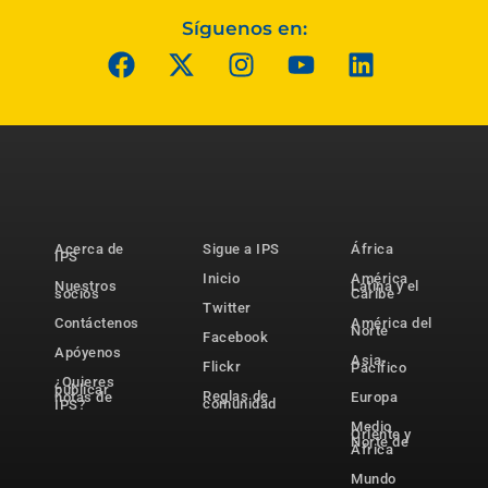
Síguenos en:
Acerca de
Sigue a IPS
África
IPS
Inicio
América
Nuestros
Latina y el
socios
Caribe
Twitter
Contáctenos
América del
Norte
Facebook
Apóyenos
Asia-
Flickr
Pacífico
¿Quieres
publicar
Reglas de
notas de
Europa
comunidad
IPS?
Medio
Oriente y
Norte de
África
Mundo