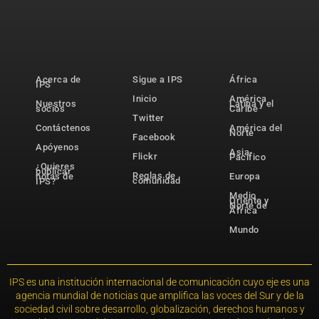
Acerca de
Sigue a IPS
África
IPS
Inicio
América
Nuestros
Latina y el
socios
Caribe
Twitter
Contáctenos
América del
Norte
Facebook
Apóyenos
Asia-
Flickr
Pacífico
¿Quieres
publicar
Reglas de
notas de
Europa
comunidad
IPS?
Medio
Oriente y
Norte de
África
Mundo
IPS es una institución internacional de comunicación cuyo eje es una
agencia mundial de noticias que amplifica las voces del Sur y de la
sociedad civil sobre desarrollo, globalización, derechos humanos y