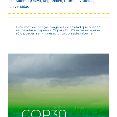
del Milenio (ODM)
,
Regionales
,
Últimas Noticias
,
universidad
Este informe incluye imágenes de calidad que pueden
ser bajadas e impresas. Copyright IPS, estas imágenes
sólo pueden ser impresas junto con este informe