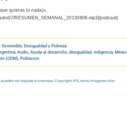
 que quieras (o nada)».
slatamradio07/RESUMEN_SEMANAL_20130909.mp3[/podcast]
o Sostenible
,
Desigualdad y Pobreza
rgentina
,
Audio
,
Ayuda al desarrollo
,
desigualdad
,
indigencia
,
Méxic
enio (ODM)
,
Población
 pueden ser bajadas e impresas. Copyright IPS, estas imágenes sólo