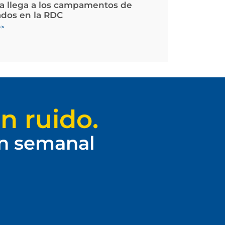
la llega a los campamentos de
ados en la RDC
>>
n ruido.
ín semanal