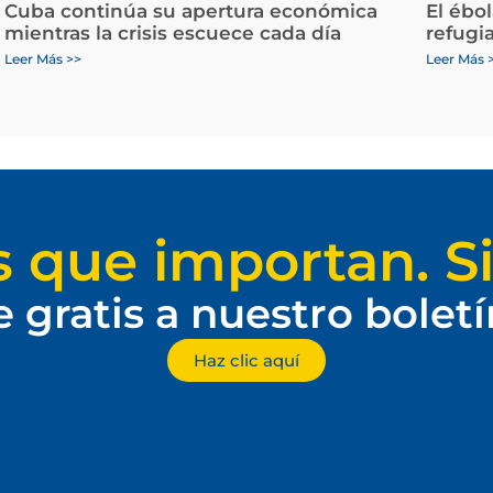
Cuba continúa su apertura económica
El ébo
mientras la crisis escuece cada día
refugi
Leer Más >>
Leer Más 
s que importan. Si
e gratis a nuestro bolet
Haz clic aquí