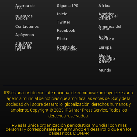
Acerca de
Sigue a IPS
África
IPS
Inicio
América
Nuestros
Latina y el
socios
Caribe
Twitter
Contáctenos
América del
Norte
Facebook
Apóyenos
Asia-
Flickr
Pacífico
¿Quieres
publicar
Reglas de
notas de
Europa
comunidad
IPS?
Medio
Oriente y
Norte de
África
Mundo
IPS es una institución internacional de comunicación cuyo eje es una
agencia mundial de noticias que amplifica las voces del Sur y de la
sociedad civil sobre desarrollo, globalización, derechos humanos y
ambiente. Copyright © 2025 IPS-Inter Press Service. Todos los
derechos reservados.
IPS es la única organización periodística mundial con más
personal y corresponsales en el mundo en desarrollo que en los
países ricos. DONAR