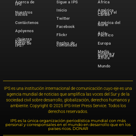
Acerca de
Sigue a IPS
África
IPS
Inicio
América
Nuestros
Latina y el
socios
Caribe
Twitter
Contáctenos
América del
Norte
Facebook
Apóyenos
Asia-
Flickr
Pacífico
¿Quieres
publicar
Reglas de
notas de
Europa
comunidad
IPS?
Medio
Oriente y
Norte de
África
Mundo
IPS es una institución internacional de comunicación cuyo eje es una
agencia mundial de noticias que amplifica las voces del Sur y de la
sociedad civil sobre desarrollo, globalización, derechos humanos y
ambiente. Copyright © 2025 IPS-Inter Press Service. Todos los
derechos reservados.
IPS es la única organización periodística mundial con más
personal y corresponsales en el mundo en desarrollo que en los
países ricos. DONAR