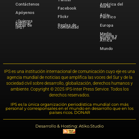
Contáctenos
América del
Norte
Facebook
Apóyenos
Asia-
Flickr
Pacífico
¿Quieres
publicar
Reglas de
notas de
Europa
comunidad
IPS?
Medio
Oriente y
Norte de
África
Mundo
IPS es una institución internacional de comunicación cuyo eje es una
agencia mundial de noticias que amplifica las voces del Sur y de la
sociedad civil sobre desarrollo, globalización, derechos humanos y
ambiente. Copyright © 2025 IPS-Inter Press Service. Todos los
derechos reservados.
IPS es la única organización periodística mundial con más
personal y corresponsales en el mundo en desarrollo que en los
países ricos. DONAR
Desarrollo & Hosting: Atiko.Studio