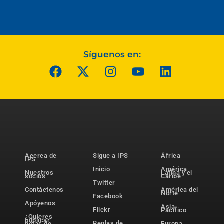
Síguenos en:
Acerca de
Sigue a IPS
África
IPS
Inicio
América
Nuestros
Latina y el
socios
Caribe
Twitter
Contáctenos
América del
Norte
Facebook
Apóyenos
Asia-
Flickr
Pacífico
¿Quieres
publicar
Reglas de
notas de
Europa